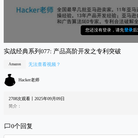
您还没有登录，请先
登录
后
实战经典系列077: 产品高阶开发之专利突破
无法查看视频？
Amazon
Hacker老师
2708次观看丨2025年09月09日
简介：
0
个回复