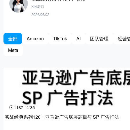
逻辑拆解：TOS/ROS/PP的
Kiki老师
差异与新手溢价策略
2026/06/02
全部
Amazon
TikTok
AI
团队管理
经营
Meta
1167
35
实战经典系列120：亚马逊广告底层逻辑与 SP 广告打法