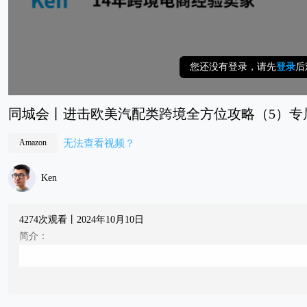
您还没有登录，请先
登录
后
同城会丨进击欧美汽配类跨境全方位攻略（5）专
无法查看视频？
Amazon
Ken
4274次观看丨2024年10月10日
简介：