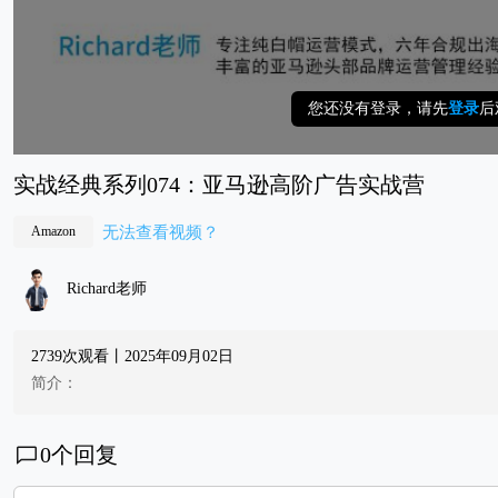
您还没有登录，请先
登录
后
实战经典系列074：亚马逊高阶广告实战营
无法查看视频？
Amazon
Richard老师
2739次观看丨2025年09月02日
简介：
0
个回复