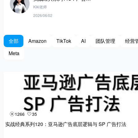
逻辑拆解：TOS/ROS/PP的
Kiki老师
差异与新手溢价策略
2026/06/02
全部
Amazon
TikTok
AI
团队管理
经营
Meta
1266
35
实战经典系列120：亚马逊广告底层逻辑与 SP 广告打法